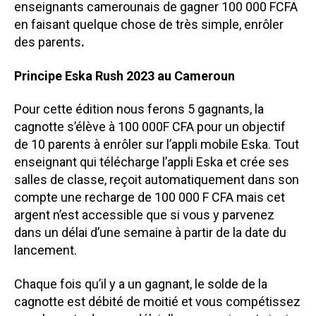
enseignants camerounais de gagner 100 000 FCFA
i
en faisant quelque chose de très simple, enrôler
t
des parents
.
e
1
Principe Eska Rush 2023 au Cameroun
0
p
a
Pour cette édition nous ferons 5 gagnants, la
r
cagnotte s’élève à 100 000F CFA pour un objectif
e
de 10 parents à enrôler sur l’appli mobile Eska. Tout
n
enseignant qui télécharge l’appli Eska et crée ses
t
salles de classe, reçoit automatiquement dans son
s
compte une recharge de 100 000 F CFA mais cet
argent n’est accessible que si vous y parvenez
dans un délai d’une semaine à partir de la date du
lancement.
Chaque fois qu’il y a un gagnant, le solde de la
cagnotte est débité de moitié et vous compétissez