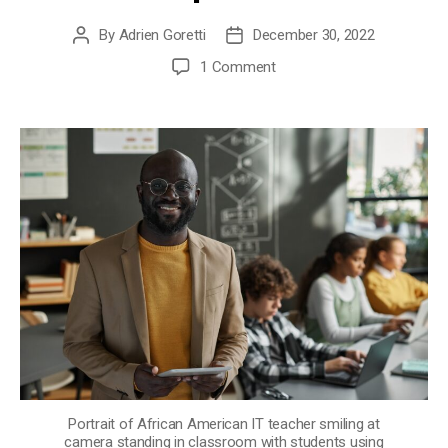
By
Adrien Goretti
December 30, 2022
Post
Post
author
date
on
1 Comment
E
s
k
a
R
u
s
h
2
0
2
3
,
J
u
s
Portrait of African American IT teacher smiling at
q
camera standing in classroom with students using