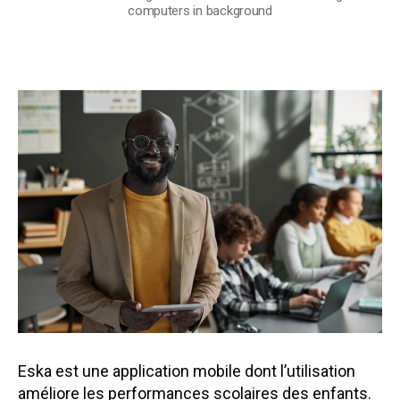
computers in background
u
’
à
1
0
0
0
0
0
F
à
g
a
g
n
e
r
p
o
Eska est une application mobile dont l’utilisation
u
améliore les performances scolaires des enfants.