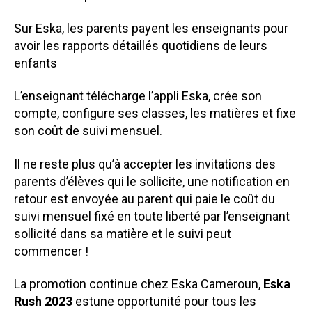
r
t
Sur Eska, les parents payent les enseignants pour
o
avoir les rapports détaillés quotidiens de leurs
u
enfants
t
e
L’enseignant télécharge l’appli Eska, crée son
n
s
compte, configure ses classes, les matières et fixe
e
son coût de suivi mensuel.
i
g
Il ne reste plus qu’à accepter les invitations des
n
parents d’élèves qui le sollicite, une notification en
a
retour est envoyée au parent qui paie le coût du
n
suivi mensuel fixé en toute liberté par l’enseignant
t
sollicité dans sa matière et le suivi peut
q
u
commencer !
i
i
La promotion continue chez Eska Cameroun,
Eska
n
Rush 2023
estune opportunité pour tous les
v