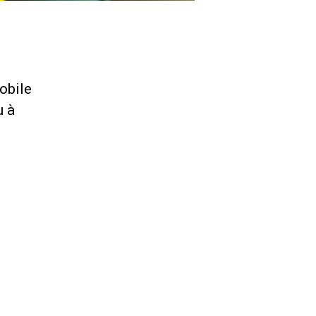
obile
u à