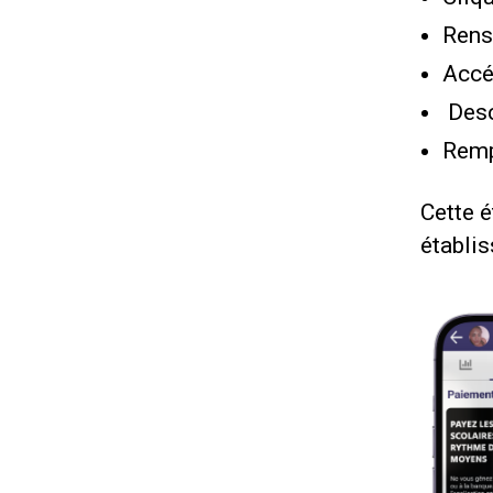
Rens
Accé
Desc
Remp
Cette é
établi