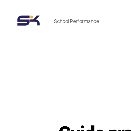
School Performance
Eskalearning
blog