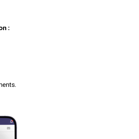
on :
ments.