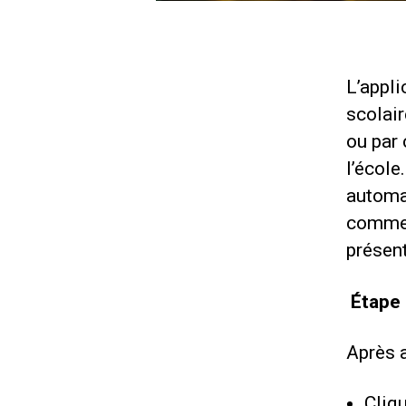
L’appli
scolair
ou par 
l’école
automa
commen
présent
Étape 
Après a
Cliq