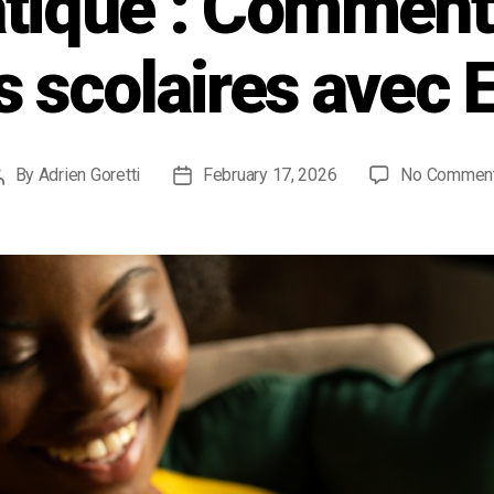
atique : Comment 
is scolaires avec 
By
Adrien Goretti
February 17, 2026
No Commen
Post
Post
author
date