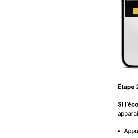
Étape 2
Si l’éc
appara
Appu