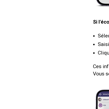
Si l’éc
Séle
Sais
Cliq
Ces inf
Vous se